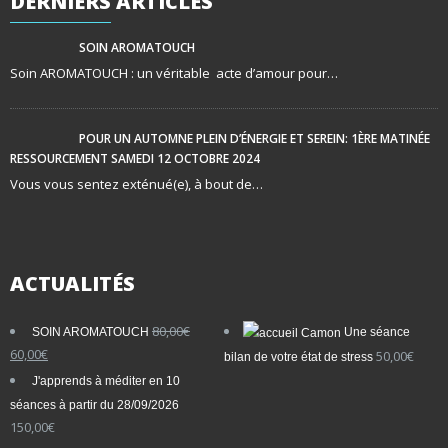
DERNIERS
ARTICLES
SOIN AROMATOUCH
Soin AROMATOUCH : un véritable acte d’amour pour…
POUR UN AUTOMNE PLEIN D’ÉNERGIE ET SEREIN: 1ÈRE MATINÉE
RESSOURCEMENT SAMEDI 12 OCTOBRE 2024
Vous vous sentez exténué(e), à bout de…
ACTUALITÉS
80,00
€
SOIN AROMATOUCH
Une séance
Le
Le
60,00
€
50,00
€
bilan de votre état de stress
prix
prix
J'apprends à méditer en 10
initial
actuel
séances à partir du 28/09/2026
était :
est :
150,00
€
80,00€.
60,00€.