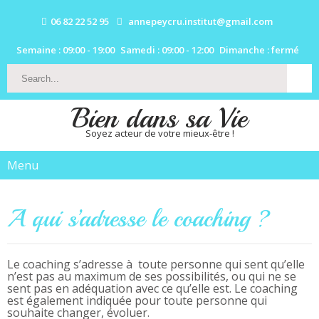
06 82 22 52 95
annepeycru.institut@gmail.com
Semaine : 09:00 - 19:00
Samedi : 09:00 - 12:00
Dimanche : fermé
Bien dans sa Vie
Soyez acteur de votre mieux-être !
Menu
A qui s’adresse le coaching ?
Le coaching s’adresse à toute personne qui sent qu’elle
n’est pas au maximum de ses possibilités, ou qui ne se
sent pas en adéquation avec ce qu’elle est. Le coaching
est également indiquée pour toute personne qui
souhaite changer, évoluer.