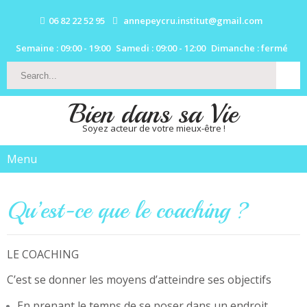
06 82 22 52 95
annepeycru.institut@gmail.com
Semaine : 09:00 - 19:00
Samedi : 09:00 - 12:00
Dimanche : fermé
Bien dans sa Vie
Soyez acteur de votre mieux-être !
Menu
Qu’est-ce que le coaching ?
LE COACHING
C’est se donner les moyens d’atteindre ses objectifs
En prenant le temps de se poser dans un endroit