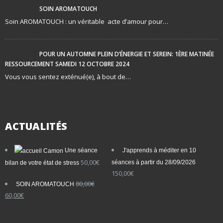
SOIN AROMATOUCH
Soin AROMATOUCH : un véritable acte d’amour pour…
POUR UN AUTOMNE PLEIN D’ÉNERGIE ET SEREIN: 1ÈRE MATINÉE
RESSOURCEMENT SAMEDI 12 OCTOBRE 2024
Vous vous sentez exténué(e), à bout de…
ACTUALITÉS
Une séance
J'apprends à méditer en 10
50,00
€
séances à partir du 28/09/2026
bilan de votre état de stress
150,00
€
80,00
€
SOIN AROMATOUCH
Le
Le
60,00
€
prix
prix
initial
actuel