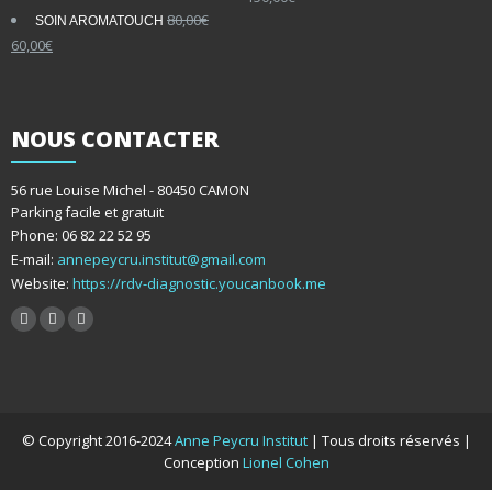
80,00
€
SOIN AROMATOUCH
Le
Le
60,00
€
prix
prix
initial
actuel
était :
est :
80,00€.
60,00€.
NOUS
CONTACTER
56 rue Louise Michel - 80450 CAMON
Parking facile et gratuit
Phone: 06 82 22 52 95
E-mail:
annepeycru.institut@gmail.com
Website:
https://rdv-diagnostic.youcanbook.me
© Copyright 2016-2024
Anne Peycru Institut
| Tous droits réservés |
Conception
Lionel Cohen