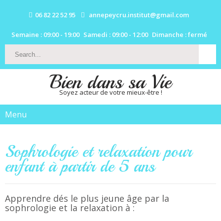
06 82 22 52 95
annepeycru.institut@gmail.com
Semaine : 09:00 - 19:00
Samedi : 09:00 - 12:00
Dimanche : fermé
Bien dans sa Vie
Soyez acteur de votre mieux-être !
Menu
Sophrologie et relaxation pour
enfant à partir de 5 ans
Apprendre dés le plus jeune âge par la
sophrologie et la relaxation à :