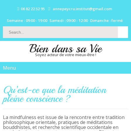
06 82 22 52 95
annepeycru.institut@gmail.com
Semaine : 09:00 - 19:00
Samedi : 09:00 - 12:00
Dimanche : fermé
Bien dans sa Vie
Soyez acteur de votre mieux-être !
Menu
Qu’est-ce que la méditation
pleine conscience ?
La mindfulness est issue de la rencontre entre tradition
philosophique orientale, pratiques de méditations
bouddhistes, et recherche scientifique occidentale en