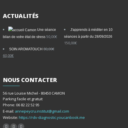
ACTUALITÉS
Une séance
J'apprends à méditer en 10
50,00
€
séances à partir du 28/09/2026
bilan de votre état de stress
150,00
€
80,00
€
SOIN AROMATOUCH
Le
Le
60,00
€
prix
prix
initial
actuel
était :
est :
80,00€.
60,00€.
NOUS
CONTACTER
56 rue Louise Michel - 80450 CAMON
Parking facile et gratuit
Phone: 06 82 22 52 95
E-mail:
annepeycru.institut@gmail.com
Website:
https://rdv-diagnostic.youcanbook.me