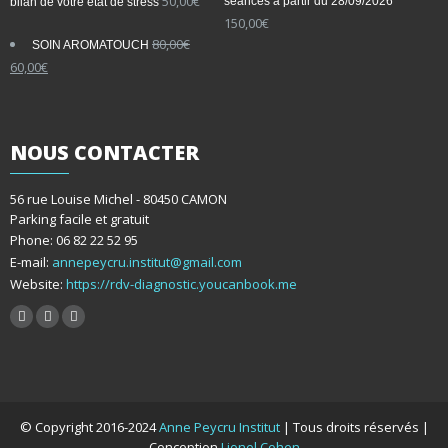
50,00
€
séances à partir du 28/09/2026
bilan de votre état de stress
150,00
€
80,00
€
SOIN AROMATOUCH
Le
Le
60,00
€
prix
prix
initial
actuel
était :
est :
80,00€.
60,00€.
NOUS
CONTACTER
56 rue Louise Michel - 80450 CAMON
Parking facile et gratuit
Phone: 06 82 22 52 95
E-mail:
annepeycru.institut@gmail.com
Website:
https://rdv-diagnostic.youcanbook.me
© Copyright 2016-2024
Anne Peycru Institut
| Tous droits réservés |
Conception
Lionel Cohen