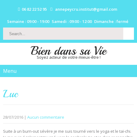
06 82 22 52 95
annepeycru.institut@gmail.com
Semaine : 09:00 - 19:00
Samedi : 09:00 - 12:00
Dimanche : fermé
Bien dans sa Vie
Soyez acteur de votre mieux-être !
Menu
Luc
28/07/2016
|
Aucun commentaire
Suite à un burn-out sévère je me suis tourné vers le yoga et le taï-chi.