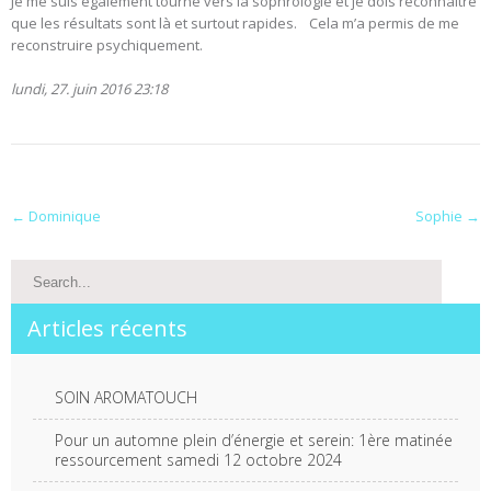
Je me suis également tourné vers la sophrologie et je dois reconnaître
que les résultats sont là et surtout rapides. Cela m’a permis de me
reconstruire psychiquement.
lundi, 27. juin 2016 23:18
Post
←
Dominique
Sophie
→
navigation
Articles récents
SOIN AROMATOUCH
Pour un automne plein d’énergie et serein: 1ère matinée
ressourcement samedi 12 octobre 2024