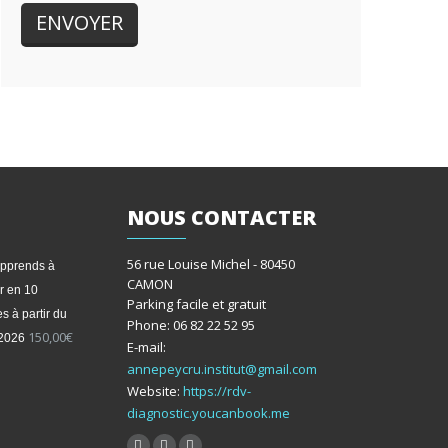
NOUS
CONTACTER
56 rue Louise Michel - 80450
apprends à
CAMON
r en 10
Parking facile et gratuit
s à partir du
Phone: 06 82 22 52 95
150,00
€
/2026
E-mail:
annepeycru.institut@gmail.com
Website:
https://rdv-
diagnostic.youcanbook.me