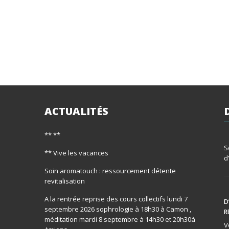
ACTUALITÉS
** **
S
** Vive les vacances
d
Soin aromatouch : ressourcement détente
revitalisation
A la rentrée reprise des cours collectifs lundi 7
D
septembre 2026 sophrologie à 18h30 à Camon ,
R
méditation mardi 8 septembre à 14h30 et 20h30à
V