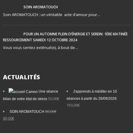
SOIN AROMATOUCH
Soin AROMATOUCH : un véritable acte d’amour pour…
POUR UN AUTOMNE PLEIN D’ÉNERGIE ET SEREIN: 1ÈRE MATINÉE
RESSOURCEMENT SAMEDI 12 OCTOBRE 2024
Vous vous sentez exténué(e), à bout de…
ACTUALITÉS
Une séance
J'apprends à méditer en 10
50,00
€
séances à partir du 28/09/2026
bilan de votre état de stress
150,00
€
80,00
€
SOIN AROMATOUCH
Le
Le
60,00
€
prix
prix
initial
actuel