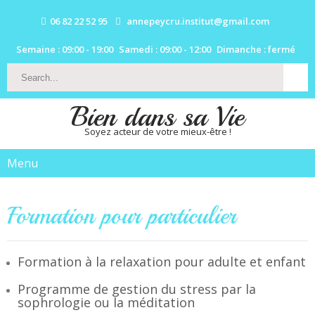
06 82 22 52 95
annepeycru.institut@gmail.com
Semaine : 09:00 - 19:00
Samedi : 09:00 - 12:00
Dimanche : fermé
Bien dans sa Vie
Soyez acteur de votre mieux-être !
Menu
Formation pour particulier
Formation à la relaxation pour adulte et enfant
Programme de gestion du stress par la
sophrologie ou la méditation