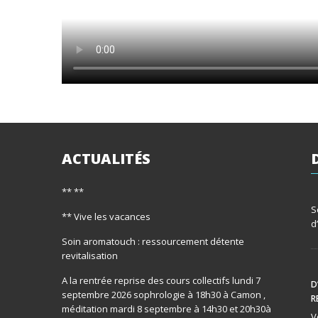
ACTUALITÉS
** **
S
** Vive les vacances
d
Soin aromatouch : ressourcement détente
revitalisation
A la rentrée reprise des cours collectifs lundi 7
D
septembre 2026 sophrologie à 18h30 à Camon ,
R
méditation mardi 8 septembre à 14h30 et 20h30à
V