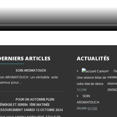
DERNIERS
ARTICLES
ACTUALITÉS
SOIN AROMATOUCH
J'
oin AROMATOUCH : un véritable acte
médite
Une séance bilan de
’amour pour…
séance
votre état de stress
50,00
€
28/09
SOIN
POUR UN AUTOMNE PLEIN
AROMATOUCH
’ÉNERGIE ET SEREIN: 1ÈRE MATINÉE
Le
Le
80,00
€
60,00
€
ESSOURCEMENT SAMEDI 12 OCTOBRE 2024
prix
prix
ous vous sentez exténué(e), à bout de…