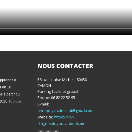
NOUS
CONTACTER
56 rue Louise Michel - 80450
apprends à
CAMON
r en 10
Parking facile et gratuit
s à partir du
Phone: 06 82 22 52 95
150,00
€
/2026
E-mail:
annepeycru.institut@gmail.com
Website:
https://rdv-
diagnostic.youcanbook.me