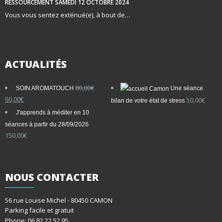
RESSOURCEMENT SAMEDI 12 OCTOBRE 2024
Vous vous sentez exténué(e), à bout de…
ACTUALITÉS
80,00
€
SOIN AROMATOUCH
Une séance
Le
Le
60,00
€
50,00
€
bilan de votre état de stress
prix
prix
J'apprends à méditer en 10
initial
actuel
séances à partir du 28/09/2026
était :
est :
150,00
€
80,00€.
60,00€.
NOUS
CONTACTER
56 rue Louise Michel - 80450 CAMON
Parking facile et gratuit
Phone: 06 82 22 52 95