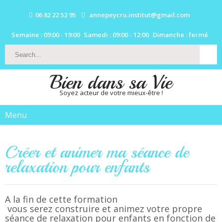
06 82 22 52 95
annepeycru.institut@gmail.com
Semaine : 09:00 - 19:00
Samedi : 09:00 - 12:00
Dimanche : fermé
Bien dans sa Vie
Soyez acteur de votre mieux-être !
Menu
Créer et animer ma séance de
relaxation pour enfants
A la fin de cette formation
vous serez construire et animez votre propre
séance de relaxation pour enfants en fonction de