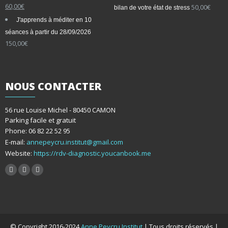
Le
Le
60,00
€
50,00
€
bilan de votre état de stress
prix
prix
J'apprends à méditer en 10
initial
actuel
séances à partir du 28/09/2026
était :
est :
150,00
€
80,00€.
60,00€.
NOUS
CONTACTER
56 rue Louise Michel - 80450 CAMON
Parking facile et gratuit
Phone: 06 82 22 52 95
E-mail:
annepeycru.institut@gmail.com
Website:
https://rdv-diagnostic.youcanbook.me
© Copyright 2016-2024
Anne Peycru Institut
| Tous droits réservés |