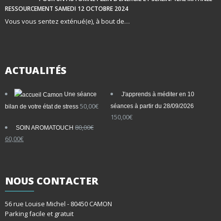
RESSOURCEMENT SAMEDI 12 OCTOBRE 2024
Vous vous sentez exténué(e), à bout de…
ACTUALITÉS
Une séance
J'apprends à méditer en 10
50,00
€
séances à partir du 28/09/2026
bilan de votre état de stress
150,00
€
80,00
€
SOIN AROMATOUCH
Le
Le
60,00
€
prix
prix
initial
actuel
était :
est :
80,00€.
60,00€.
NOUS
CONTACTER
56 rue Louise Michel - 80450 CAMON
Parking facile et gratuit