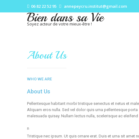
06 82 22 52 95
annepeycru.institut@gmail.com
Bien dans sa Vie
Soyez acteur de votre mieux-être !
About Us
WHO WE ARE
About Us
Pellentesque habitant morbi tristique senectus et netus et mal
Aliquam eros nulla. Sed vel dolor quis urna pellentesque port
malesuada quisay. Nullam lectus nulla, scelerisque ac eleifend
n
Tristique nec ipsum. Ut quis ornare erat. Duis et urna sit ame