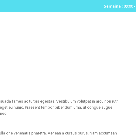
Semaine : 09:00 -
esuada fames ac turpis egestas. Vestibulum volutpat in arcu non rutr.
a eget eu nunic. Praesent tempor bibendum urna, ut congue augue
 nec.
t nulla one venenatis pharetra. Aenean a cursus purus. Nam accumsan