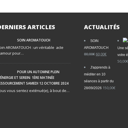
DERNIERS ARTICLES
ACTUALITÉS
SOIN AROMATOUCH
SOIN
oin AROMATOUCH : un véritable acte
AROMATOUCH
Une sé
’amour pour…
80,00
€
Le
60,00
€
Le
votre é
prix
prix
50,00
initial
actuel
J'apprends à
était :
est :
POUR UN AUTOMNE PLEIN
méditer en 10
80,00€.
60,00€.
’ÉNERGIE ET SEREIN: 1ÈRE MATINÉE
séances à partir du
ESSOURCEMENT SAMEDI 12 OCTOBRE 2024
150,00
€
28/09/2026
ous vous sentez exténué(e), à bout de…