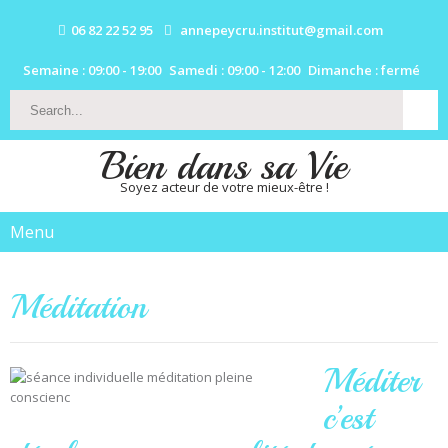
06 82 22 52 95
annepeycru.institut@gmail.com
Semaine : 09:00 - 19:00
Samedi : 09:00 - 12:00
Dimanche : fermé
Bien dans sa Vie
Soyez acteur de votre mieux-être !
Menu
Méditation
Méditer
c’est