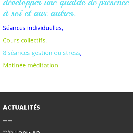
développer une qualité de présence
à soi et aux autres.
Séances individuelles,
Cours collectifs,
8 séances gestion du stress
,
Matinée méditation
ACTUALITÉS
** **
** Vive les vacances