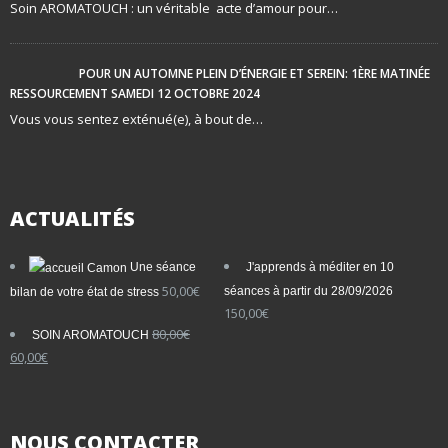
Soin AROMATOUCH : un véritable acte d’amour pour…
POUR UN AUTOMNE PLEIN D’ÉNERGIE ET SEREIN: 1ÈRE MATINÉE
RESSOURCEMENT SAMEDI 12 OCTOBRE 2024
Vous vous sentez exténué(e), à bout de…
ACTUALITÉS
Une séance
J'apprends à méditer en 10
50,00
€
séances à partir du 28/09/2026
bilan de votre état de stress
150,00
€
80,00
€
SOIN AROMATOUCH
Le
Le
60,00
€
prix
prix
initial
actuel
était :
est :
80,00€.
60,00€.
NOUS
CONTACTER