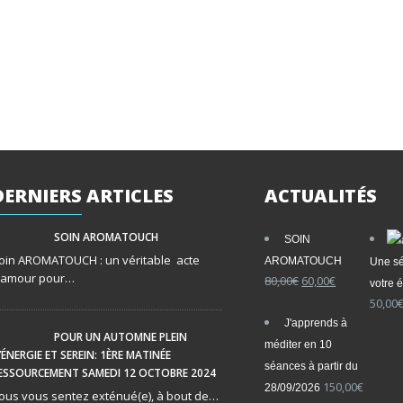
DERNIERS
ARTICLES
ACTUALITÉS
SOIN AROMATOUCH
SOIN
oin AROMATOUCH : un véritable acte
AROMATOUCH
Une sé
’amour pour…
Le
Le
80,00
€
60,00
€
votre é
prix
prix
50,00
initial
actuel
J'apprends à
était :
est :
POUR UN AUTOMNE PLEIN
méditer en 10
80,00€.
60,00€.
’ÉNERGIE ET SEREIN: 1ÈRE MATINÉE
séances à partir du
ESSOURCEMENT SAMEDI 12 OCTOBRE 2024
150,00
€
28/09/2026
ous vous sentez exténué(e), à bout de…