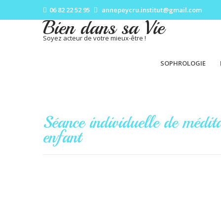
06 82 22 52 95
annepeycru.institut@gmail.com
Bien dans sa Vie
Soyez acteur de votre mieux-être !
SOPHROLOGIE
Séance individuelle de médita
enfant