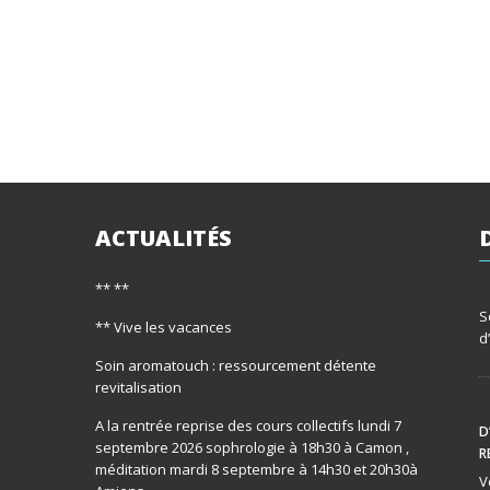
ACTUALITÉS
** **
S
** Vive les vacances
d
Soin aromatouch : ressourcement détente
revitalisation
A la rentrée reprise des cours collectifs lundi 7
D
septembre 2026 sophrologie à 18h30 à Camon ,
R
méditation mardi 8 septembre à 14h30 et 20h30à
V