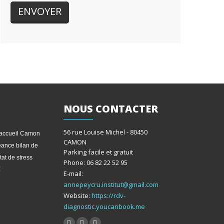
NOUS
CONTACTER
56 rue Louise Michel - 80450
CAMON
ance bilan de
Parking facile et gratuit
tat de stress
Phone: 06 82 22 52 95
€
E-mail:
annepeycru.institut@gmail.com
Website:
https://rdv-
diagnostic.youcanbook.me