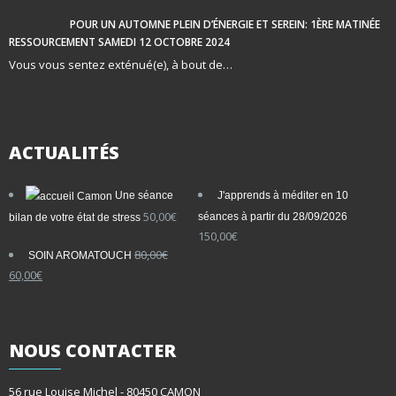
POUR UN AUTOMNE PLEIN D’ÉNERGIE ET SEREIN: 1ÈRE MATINÉE
RESSOURCEMENT SAMEDI 12 OCTOBRE 2024
Vous vous sentez exténué(e), à bout de…
ACTUALITÉS
Une séance
J'apprends à méditer en 10
50,00
€
séances à partir du 28/09/2026
bilan de votre état de stress
150,00
€
80,00
€
SOIN AROMATOUCH
Le
Le
60,00
€
prix
prix
initial
actuel
était :
est :
80,00€.
60,00€.
NOUS
CONTACTER
56 rue Louise Michel - 80450 CAMON