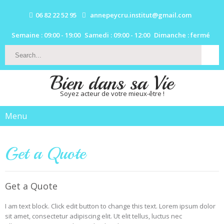
06 82 22 52 95
annepeycru.institut@gmail.com
Semaine : 09:00 - 19:00
Samedi : 09:00 - 12:00
Dimanche : fermé
Bien dans sa Vie
Soyez acteur de votre mieux-être !
Menu
Get a Quote
Get a Quote
I am text block. Click edit button to change this text. Lorem ipsum dolor
sit amet, consectetur adipiscing elit. Ut elit tellus, luctus nec