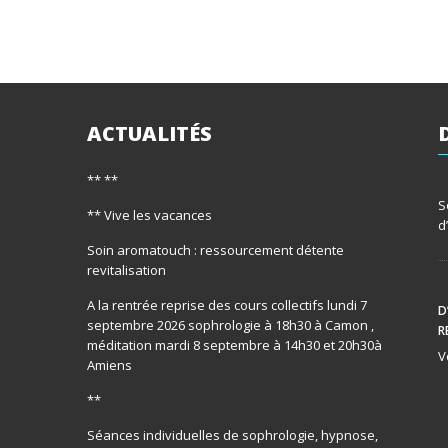
ACTUALITÉS
** **
S
** Vive les vacances
d
Soin aromatouch : ressourcement détente
revitalisation
A la rentrée reprise des cours collectifs lundi 7
D
septembre 2026 sophrologie à 18h30 à Camon ,
R
méditation mardi 8 septembre à 14h30 et 20h30à
V
Amiens
**
Séances individuelles de sophrologie, hypnose,