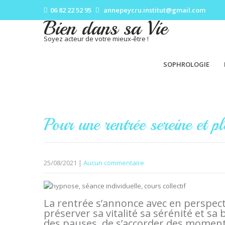
06 82 22 52 95
annepeycru.institut@gmail.com
Bien dans sa Vie
Soyez acteur de votre mieux-être !
SOPHROLOGIE
Pour une rentrée sereine et pl
25/08/2021
|
Aucun commentaire
La rentrée s’annonce avec en perspect
préserver sa vitalité sa sérénité et s
des pauses, de s’accorder des moment