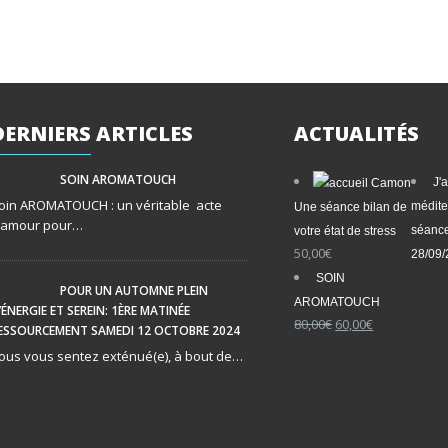
DERNIERS
ARTICLES
ACTUALITÉS
SOIN AROMATOUCH
J'
oin AROMATOUCH : un véritable acte
médite
Une séance bilan de
’amour pour…
séance
votre état de stress
50,00
€
28/09
SOIN
POUR UN AUTOMNE PLEIN
AROMATOUCH
’ÉNERGIE ET SEREIN: 1ÈRE MATINÉE
Le
Le
80,00
€
60,00
€
ESSOURCEMENT SAMEDI 12 OCTOBRE 2024
prix
prix
ous vous sentez exténué(e), à bout de…
initial
actuel
était :
est :
80,00€.
60,00€.