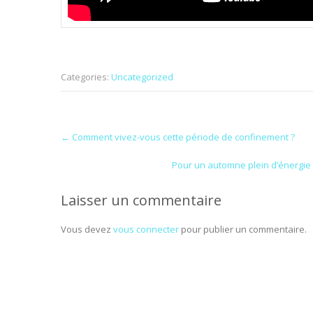
Categories:
Uncategorized
Post
←
Comment vivez-vous cette période de confinement ?
navigation
Pour un automne plein d’énergie
Laisser un commentaire
Vous devez
vous connecter
pour publier un commentaire.