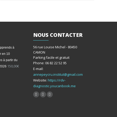
NOUS
CONTACTER
56 rue Louise Michel - 80450
apprends à
CAMON
r en 10
Parking facile et gratuit
s à partir du
Phone: 06 82 22 52 95
150,00
€
/2026
E-mail:
annepeycru.institut@gmail.com
Website:
https://rdv-
diagnostic.youcanbook.me