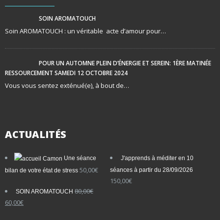
SOIN AROMATOUCH
Soin AROMATOUCH : un véritable acte d’amour pour…
POUR UN AUTOMNE PLEIN D’ÉNERGIE ET SEREIN: 1ÈRE MATINÉE
RESSOURCEMENT SAMEDI 12 OCTOBRE 2024
Vous vous sentez exténué(e), à bout de…
ACTUALITÉS
Une séance
J'apprends à méditer en 10
50,00
€
séances à partir du 28/09/2026
bilan de votre état de stress
150,00
€
80,00
€
SOIN AROMATOUCH
Le
Le
60,00
€
prix
prix