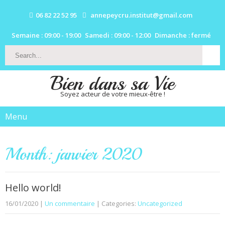
06 82 22 52 95
annepeycru.institut@gmail.com
Semaine : 09:00 - 19:00
Samedi : 09:00 - 12:00
Dimanche : fermé
Bien dans sa Vie
Soyez acteur de votre mieux-être !
Menu
Month:
janvier 2020
Hello world!
16/01/2020
|
Un commentaire
| Categories:
Uncategorized