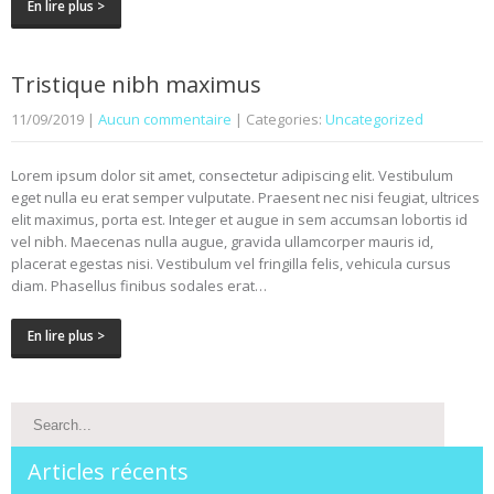
En lire plus >
Tristique nibh maximus
11/09/2019
|
Aucun commentaire
| Categories:
Uncategorized
Lorem ipsum dolor sit amet, consectetur adipiscing elit. Vestibulum
eget nulla eu erat semper vulputate. Praesent nec nisi feugiat, ultrices
elit maximus, porta est. Integer et augue in sem accumsan lobortis id
vel nibh. Maecenas nulla augue, gravida ullamcorper mauris id,
placerat egestas nisi. Vestibulum vel fringilla felis, vehicula cursus
diam. Phasellus finibus sodales erat…
En lire plus >
Articles récents