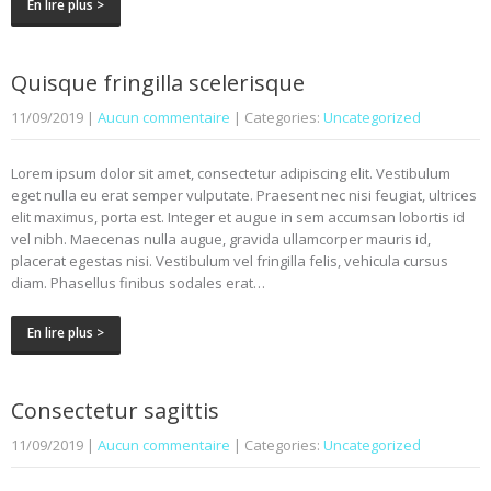
En lire plus >
Quisque fringilla scelerisque
11/09/2019
|
Aucun commentaire
| Categories:
Uncategorized
Lorem ipsum dolor sit amet, consectetur adipiscing elit. Vestibulum
eget nulla eu erat semper vulputate. Praesent nec nisi feugiat, ultrices
elit maximus, porta est. Integer et augue in sem accumsan lobortis id
vel nibh. Maecenas nulla augue, gravida ullamcorper mauris id,
placerat egestas nisi. Vestibulum vel fringilla felis, vehicula cursus
diam. Phasellus finibus sodales erat…
En lire plus >
Consectetur sagittis
11/09/2019
|
Aucun commentaire
| Categories:
Uncategorized