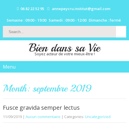
06 82 22 52 95
annepeycru.institut@gmail.com
Semaine : 09:00 - 19:00
Samedi : 09:00 - 12:00
Dimanche : fermé
Bien dans sa Vie
Soyez acteur de votre mieux-être !
Menu
Month:
septembre 2019
Fusce gravida semper lectus
11/09/2019
|
Aucun commentaire
| Categories:
Uncategorized