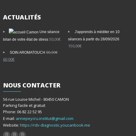
ACTUALITÉS
Une séance
J'apprends à méditer en 10
50,00
€
séances à partir du 28/09/2026
bilan de votre état de stress
150,00
€
80,00
€
SOIN AROMATOUCH
Le
Le
60,00
€
prix
prix
initial
actuel
était :
est :
80,00€.
60,00€.
NOUS
CONTACTER
56 rue Louise Michel - 80450 CAMON
Parking facile et gratuit
Phone: 06 82 22 52 95
E-mail:
annepeycru.institut@gmail.com
Website:
https://rdv-diagnostic.youcanbook.me