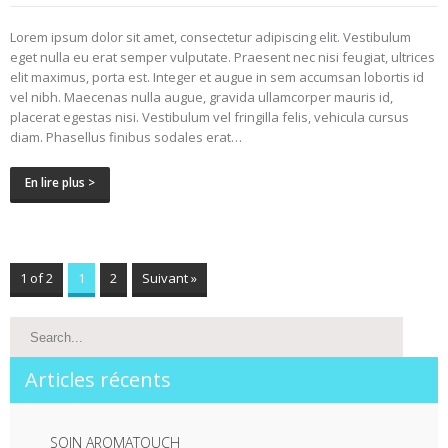
Lorem ipsum dolor sit amet, consectetur adipiscing elit. Vestibulum
eget nulla eu erat semper vulputate. Praesent nec nisi feugiat, ultrices
elit maximus, porta est. Integer et augue in sem accumsan lobortis id
vel nibh. Maecenas nulla augue, gravida ullamcorper mauris id,
placerat egestas nisi. Vestibulum vel fringilla felis, vehicula cursus
diam. Phasellus finibus sodales erat…
En lire plus >
1 of 2
1
2
Suivant »
Articles récents
SOIN AROMATOUCH