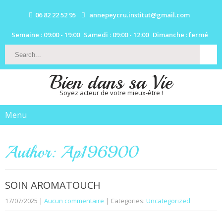
06 82 22 52 95
annepeycru.institut@gmail.com
Semaine : 09:00 - 19:00
Samedi : 09:00 - 12:00
Dimanche : fermé
Bien dans sa Vie
Soyez acteur de votre mieux-être !
Menu
Author:
Ap196900
SOIN AROMATOUCH
17/07/2025
|
Aucun commentaire
| Categories:
Uncategorized