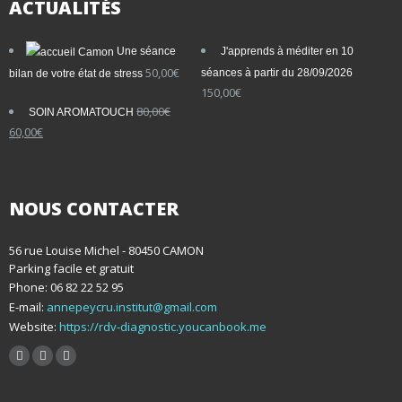
ACTUALITÉS
Une séance
J'apprends à méditer en 10
50,00
€
séances à partir du 28/09/2026
bilan de votre état de stress
150,00
€
80,00
€
SOIN AROMATOUCH
Le
Le
60,00
€
prix
prix
initial
actuel
était :
est :
80,00€.
60,00€.
NOUS CONTACTER
56 rue Louise Michel - 80450 CAMON
Parking facile et gratuit
Phone: 06 82 22 52 95
E-mail:
annepeycru.institut@gmail.com
Website:
https://rdv-diagnostic.youcanbook.me