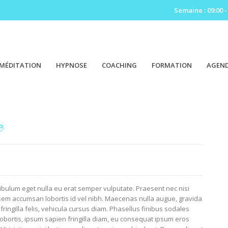
Semaine : 09:00 -
MÉDITATION
HYPNOSE
COACHING
FORMATION
AGEN
e
tibulum eget nulla eu erat semper vulputate. Praesent nec nisi
in sem accumsan lobortis id vel nibh. Maecenas nulla augue, gravida
fringilla felis, vehicula cursus diam. Phasellus finibus sodales
lobortis, ipsum sapien fringilla diam, eu consequat ipsum eros