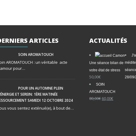
DERNIERS
ARTICLES
ACTUALITÉS
SOIN AROMATOUCH
J'
oin AROMATOUCH : un véritable acte
médite
Une séance bilan de
’amour pour…
séance
votre état de stress
50,00
€
28/09
SOIN
POUR UN AUTOMNE PLEIN
AROMATOUCH
’ÉNERGIE ET SEREIN: 1ÈRE MATINÉE
Le
Le
80,00
€
60,00
€
ESSOURCEMENT SAMEDI 12 OCTOBRE 2024
prix
prix
ous vous sentez exténué(e), à bout de…
initial
actuel
était :
est :
80,00€.
60,00€.