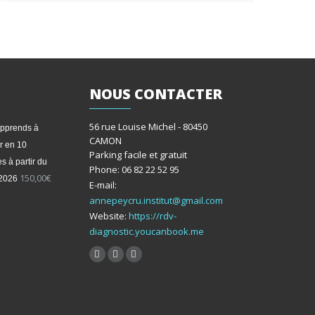
NOUS
CONTACTER
56 rue Louise Michel - 80450
apprends à
CAMON
r en 10
Parking facile et gratuit
s à partir du
Phone: 06 82 22 52 95
150,00
€
/2026
E-mail:
annepeycru.institut@gmail.com
Website:
https://rdv-
diagnostic.youcanbook.me