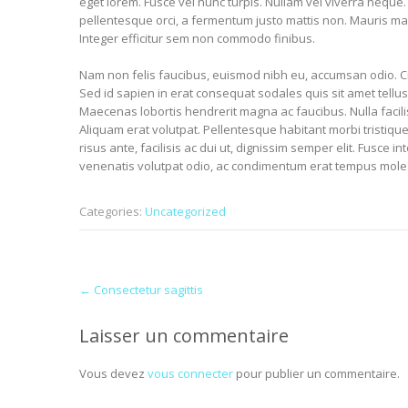
eget lorem. Fusce vel nunc turpis. Nullam vel viverra neque. U
pellentesque orci, a fermentum justo mattis non. Mauris ma
Integer efficitur sem non commodo finibus.
Nam non felis faucibus, euismod nibh eu, accumsan odio. Cra
Sed id sapien in erat consequat sodales quis sit amet tellu
Maecenas lobortis hendrerit magna ac faucibus. Nulla facilisi. 
Aliquam erat volutpat. Pellentesque habitant morbi tristiq
risus ante, facilisis ac dui ut, dignissim semper elit. Fusce
venenatis volutpat odio, ac condimentum erat tempus moles
Categories:
Uncategorized
Post
←
Consectetur sagittis
navigation
Laisser un commentaire
Vous devez
vous connecter
pour publier un commentaire.