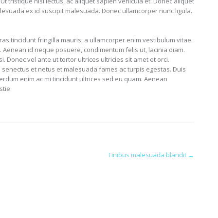
t tristique nisi lectus, ac aliquet sapien vehicula et. Donec aliquet
lesuada ex id suscipit malesuada. Donec ullamcorper nunc ligula.
s tincidunt fringilla mauris, a ullamcorper enim vestibulum vitae.
s. Aenean id neque posuere, condimentum felis ut, lacinia diam.
Donec vel ante ut tortor ultrices ultricies sit amet et orci.
ue senectus et netus et malesuada fames ac turpis egestas. Duis
 interdum enim ac mi tincidunt ultrices sed eu quam. Aenean
tie.
Finibus malesuada blandit
→