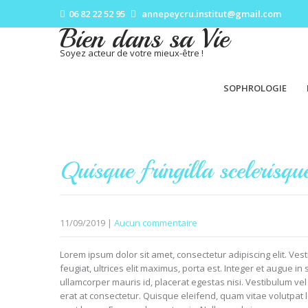
06 82 22 52 95
annepeycru.institut@gmail.com
Bien dans sa Vie
Soyez acteur de votre mieux-être !
SOPHROLOGIE
Quisque fringilla scelerisqu
11/09/2019
|
Aucun commentaire
Lorem ipsum dolor sit amet, consectetur adipiscing elit. Ves
feugiat, ultrices elit maximus, porta est. Integer et augue 
ullamcorper mauris id, placerat egestas nisi. Vestibulum vel 
erat at consectetur. Quisque eleifend, quam vitae volutpat 