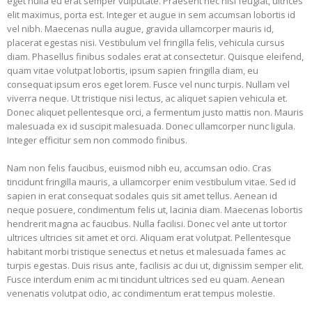
eget nulla eu erat semper vulputate. Praesent nec nisi feugiat, ultrices
elit maximus, porta est. Integer et augue in sem accumsan lobortis id
vel nibh. Maecenas nulla augue, gravida ullamcorper mauris id,
placerat egestas nisi. Vestibulum vel fringilla felis, vehicula cursus
diam. Phasellus finibus sodales erat at consectetur. Quisque eleifend,
quam vitae volutpat lobortis, ipsum sapien fringilla diam, eu
consequat ipsum eros eget lorem. Fusce vel nunc turpis. Nullam vel
viverra neque. Ut tristique nisi lectus, ac aliquet sapien vehicula et.
Donec aliquet pellentesque orci, a fermentum justo mattis non. Mauris
malesuada ex id suscipit malesuada. Donec ullamcorper nunc ligula.
Integer efficitur sem non commodo finibus.
Nam non felis faucibus, euismod nibh eu, accumsan odio. Cras
tincidunt fringilla mauris, a ullamcorper enim vestibulum vitae. Sed id
sapien in erat consequat sodales quis sit amet tellus. Aenean id
neque posuere, condimentum felis ut, lacinia diam. Maecenas lobortis
hendrerit magna ac faucibus. Nulla facilisi. Donec vel ante ut tortor
ultrices ultricies sit amet et orci. Aliquam erat volutpat. Pellentesque
habitant morbi tristique senectus et netus et malesuada fames ac
turpis egestas. Duis risus ante, facilisis ac dui ut, dignissim semper elit.
Fusce interdum enim ac mi tincidunt ultrices sed eu quam. Aenean
venenatis volutpat odio, ac condimentum erat tempus molestie.