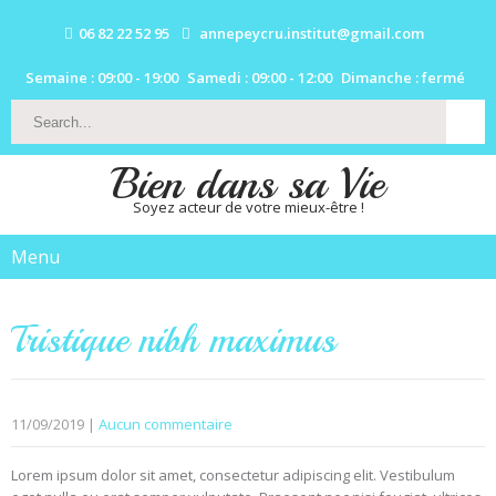
06 82 22 52 95
annepeycru.institut@gmail.com
Semaine : 09:00 - 19:00
Samedi : 09:00 - 12:00
Dimanche : fermé
Bien dans sa Vie
Soyez acteur de votre mieux-être !
Menu
Tristique nibh maximus
11/09/2019
|
Aucun commentaire
Lorem ipsum dolor sit amet, consectetur adipiscing elit. Vestibulum