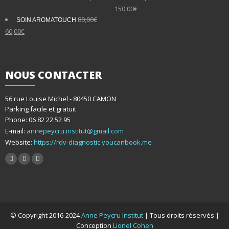
150,00
€
80,00
€
SOIN AROMATOUCH
Le
Le
60,00
€
prix
prix
initial
actuel
était :
est :
80,00€.
60,00€.
NOUS
CONTACTER
56 rue Louise Michel - 80450 CAMON
Parking facile et gratuit
Phone: 06 82 22 52 95
E-mail:
annepeycru.institut@gmail.com
Website:
https://rdv-diagnostic.youcanbook.me
© Copyright 2016-2024
Anne Peycru Institut
| Tous droits réservés |
Conception
Lionel Cohen